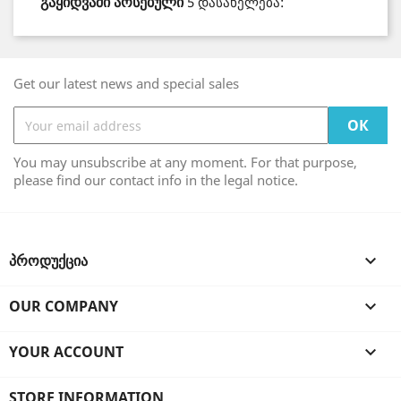
გაყიდვაში არსებული
5 დასახელება:
Get our latest news and special sales
You may unsubscribe at any moment. For that purpose,
please find our contact info in the legal notice.
ᲞᲠᲝᲓᲣᲥᲪᲘᲐ

OUR COMPANY

YOUR ACCOUNT

STORE INFORMATION