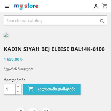
shopping_cart



KADIN SIYAH BEJ ELBISE BAL14K-6106
1 650,00 ₺
ბეგარის ჩათვლით
რაოდენობა

ᲙᲐᲚᲐᲗᲐᲨᲘ ᲓᲐᲛᲐᲢᲔᲑᲐ