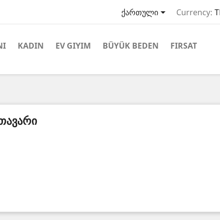

ქართული
Currency:
T
NI
KADIN
EV GIYIM
BÜYÜK BEDEN
FIRSAT
ᲗᲐᲕᲐᲠᲘ