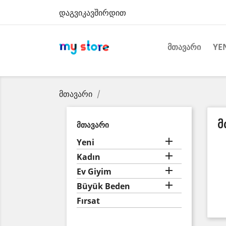
დაგვიკავშირდით
ᲛᲗᲐᲕᲐᲠᲘ
YE
მთავარი
Მ
ᲛᲗᲐᲕᲐᲠᲘ

Yeni

Kadın

Ev Giyim

Büyük Beden
Fırsat