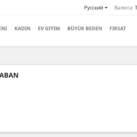

Русский
Валюта:
ENI
KADIN
EV GIYIM
BÜYÜK BEDEN
FIRSAT
ABAN